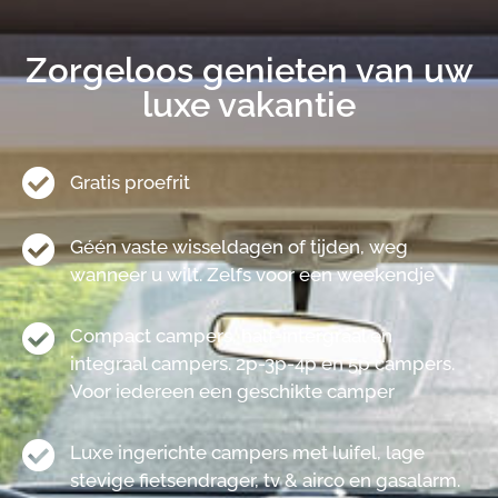
Zorgeloos genieten van uw
luxe vakantie
Gratis proefrit
Géén vaste wisseldagen of tijden, weg
wanneer u wilt. Zelfs voor een weekendje
Compact campers, half-intergraal en
integraal campers. 2p-3p-4p en 5p campers.
Voor iedereen een geschikte camper
Luxe ingerichte campers met luifel, lage
stevige fietsendrager, tv & airco en gasalarm.