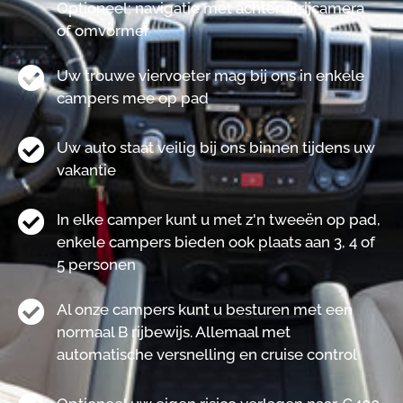
Optioneel; navigatie met achteruitrijcamera
of omvormer
Uw trouwe viervoeter mag bij ons in enkele
campers mee op pad
Uw auto staat veilig bij ons binnen tijdens uw
vakantie
In elke camper kunt u met z'n tweeën op pad,
enkele campers bieden ook plaats aan 3, 4 of
5 personen
Al onze campers kunt u besturen met een
normaal B rijbewijs. Allemaal met
automatische versnelling en cruise control