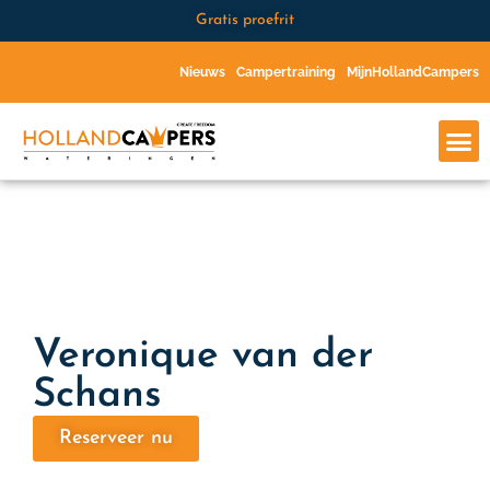
Gratis proefrit
Nieuws
Campertraining
MijnHollandCampers
Veronique van der
Schans
Reserveer nu