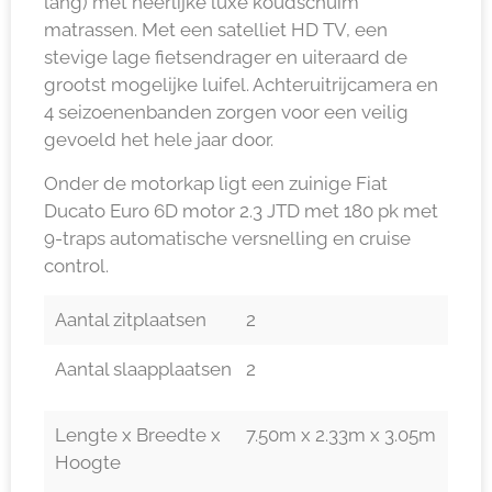
lang) met heerlijke luxe koudschuim
matrassen. Met een satelliet HD TV, een
stevige lage fietsendrager en uiteraard de
grootst mogelijke luifel. Achteruitrijcamera en
4 seizoenenbanden zorgen voor een veilig
gevoeld het hele jaar door.
Onder de motorkap ligt een zuinige Fiat
Ducato Euro 6D motor 2.3 JTD met 180 pk met
9-traps automatische versnelling en cruise
control.
Aantal zitplaatsen
2
Aantal slaapplaatsen
2
Lengte x Breedte x
7.50m x 2.33m x 3.05m
Hoogte