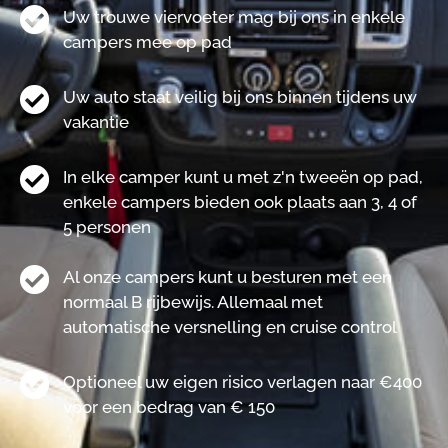
Uw trouwe viervoeter mag bij ons in enkele
campers mee op pad
Uw auto staat veilig bij ons binnen tijdens uw
vakantie
In elke camper kunt u met z'n tweeën op pad,
enkele campers bieden ook plaats aan 3, 4 of
5 personen
Al onze campers kunt u besturen met een
normaal B rijbewijs. Allemaal met
automatische versnelling en cruise control
Optioneel uw eigen risico verlagen naar €400
voor een bedrag van € 150