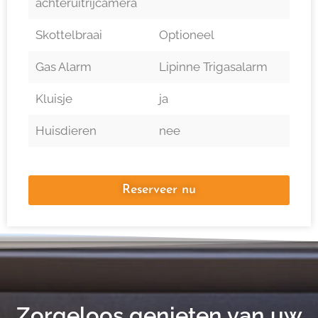
achteruitrijcamera
Skottelbraai
Optioneel
Gas Alarm
Lipinne Trigasalarm
Kluisje
ja
Huisdieren
nee
Reserveer nu
Zorgeloos genieten van uw