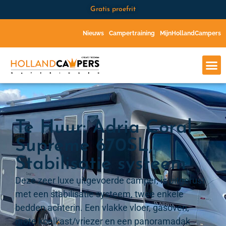
Gratis proefrit
Nieuws
Campertraining
MijnHollandCampers
Te Huur: Adria Coral
Supreme 670SL,
Stabilisatie systeem
Deze zeer luxe uitgevoerde camper, is uitgerust
met een stabilisatie systeem, twee enkele
bedden achterin. Een vlakke vloer, gasoven,
grote koelkast/vriezer en een panoramadak