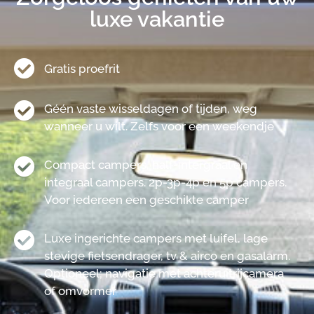
luxe vakantie
Gratis proefrit
Géén vaste wisseldagen of tijden, weg
wanneer u wilt. Zelfs voor een weekendje
Compact campers, half-intergraal en
integraal campers. 2p-3p-4p en 5p campers.
Voor iedereen een geschikte camper
Luxe ingerichte campers met luifel, lage
stevige fietsendrager, tv & airco en gasalarm.
Optioneel; navigatie met achteruitrijcamera
of omvormer