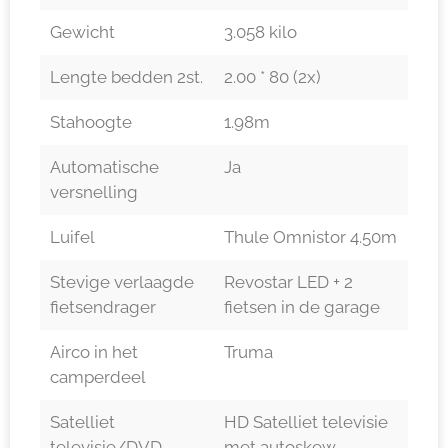
Gewicht
3.058 kilo
Lengte bedden 2st.
2.00 * 80 (2x)
Stahoogte
1.98m
Automatische
Ja
versnelling
Luifel
Thule Omnistor 4.50m
Stevige verlaagde
Revostar LED + 2
fietsendrager
fietsen in de garage
Airco in het
Truma
camperdeel
Satelliet
HD Satelliet televisie
televisie/DVD
met autoskew