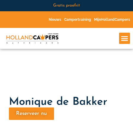
Gratis proefrit
Nieuws
Campertraining
MijnHollandCampers
Monique de Bakker
Reserveer nu