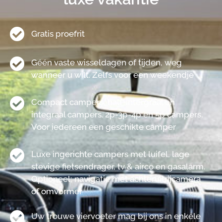
Gratis proefrit
Géén vaste wisseldagen of tijden, weg
wanneer u wilt. Zelfs voor een weekendje
Compact campers, half-intergraal en
integraal campers. 2p-3p-4p en 5p campers.
Voor iedereen een geschikte camper
Luxe ingerichte campers met luifel, lage
stevige fietsendrager, tv & airco en gasalarm.
Optioneel; navigatie met achteruitrijcamera
of omvormer
Uw trouwe viervoeter mag bij ons in enkele