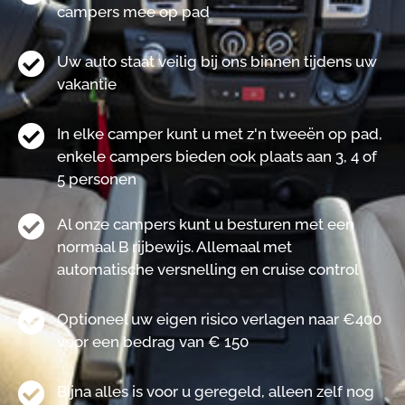
campers mee op pad
Uw auto staat veilig bij ons binnen tijdens uw
vakantie
In elke camper kunt u met z'n tweeën op pad,
enkele campers bieden ook plaats aan 3, 4 of
5 personen
Al onze campers kunt u besturen met een
normaal B rijbewijs. Allemaal met
automatische versnelling en cruise control
Optioneel uw eigen risico verlagen naar €400
voor een bedrag van € 150
Bijna alles is voor u geregeld, alleen zelf nog