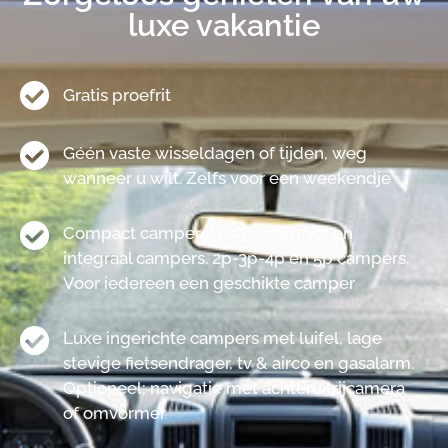
luxe vakantie
Gratis proefrit
Géén vaste wisseldagen of tijden, weg
wanneer u wilt. Zelfs voor een weekendje
Compact campers, half-intergraal en
integraal campers. 2p-3p-4p en 5p campers.
Voor iedereen een geschikte camper
Luxe ingerichte campers met luifel, lage
stevige fietsendrager, tv & airco en gasalarm.
Optioneel; navigatie met achteruitrijcamera
of omvormer