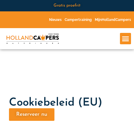
Gratis proefrit
Nieuws
Campertraining
MijnHollandCampers
Cookiebeleid (EU)
Reserveer nu