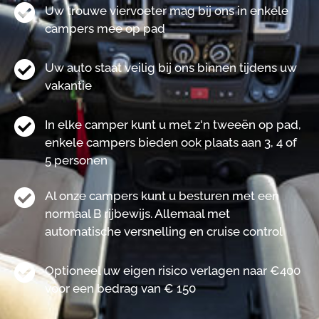
Uw trouwe viervoeter mag bij ons in enkele
campers mee op pad
Uw auto staat veilig bij ons binnen tijdens uw
vakantie
In elke camper kunt u met z'n tweeën op pad,
enkele campers bieden ook plaats aan 3, 4 of
5 personen
Al onze campers kunt u besturen met een
normaal B rijbewijs. Allemaal met
automatische versnelling en cruise control
Optioneel uw eigen risico verlagen naar €400
voor een bedrag van € 150