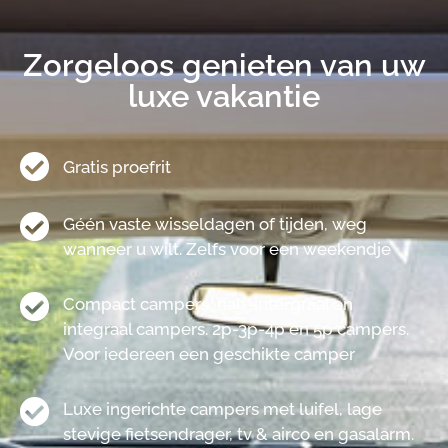
Zorgeloos genieten van uw
luxe vakantie
Gratis proefrit
Géén vaste wisseldagen of tijden, weg
wanneer u wilt. Zelfs voor een weekendje
Compact campers, half-intergraal en
integraal campers. 2p-3p-4p en 5p campers.
Voor iedereen een geschikte camper
Luxe ingerichte campers met luifel, lage
stevige fietsendrager, tv & airco en gasalarm.