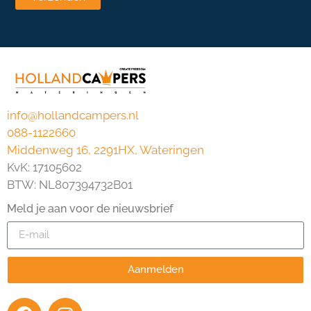
info@hollandcampers.nl
088-1122660
Middenweg 16, 2291HX, Wateringen
KvK: 17105602
BTW: NL807394732B01
Meld je aan voor de nieuwsbrief
Aanmelden