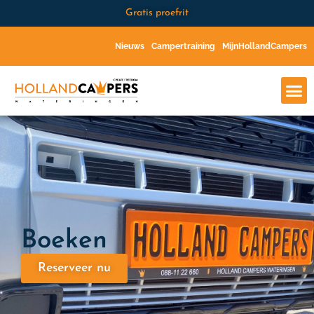
Gratis proefrit
Nieuws
Campertraining
MijnHollandCampers
Boeken
Reserveer nu