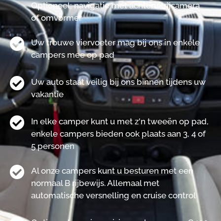
Optioneel; navigatie met achteruitrijcamera
of omvormer
Uw trouwe viervoeter mag bij ons in enkele
campers mee op pad
Uw auto staat veilig bij ons binnen tijdens uw
vakantie
In elke camper kunt u met z'n tweeën op pad,
enkele campers bieden ook plaats aan 3, 4 of
5 personen
Al onze campers kunt u besturen met een
normaal B rijbewijs. Allemaal met
automatische versnelling en cruise control